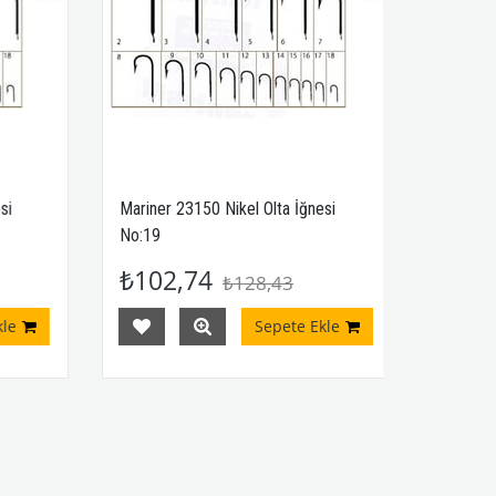
Mariner 23150 Nikel Olta İğnesi
Mariner 1
No:19
₺102,74
₺159,
₺128,43
e
Sepete Ekle