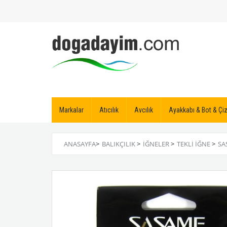
Markalar
Atıcılık
Avcılık
Ayakkabı & Bot & Ç
ANASAYFA
>
BALIKÇILIK
>
İĞNELER
>
TEKLI İĞNE
>
SA