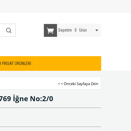
Sepetim
0
Ürün
İ FIRSAT ÜRÜNLERİ
< < Önceki Sayfaya Dön
769 İğne No:2/0