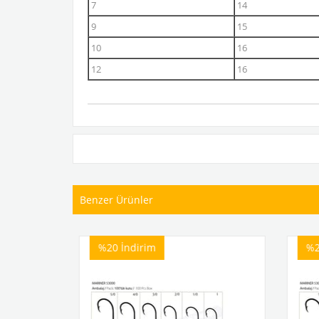
7
14
9
15
10
16
12
16
Benzer Ürünler
%20
İndirim
%20