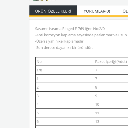
ÜRÜN ÖZELLIKLERI
YORUMLAR
(0)
ÖD
Sasame İseama Ringed F-769 İğne No:2/0
-Anti korozyon kaplama sayesinde paslanmaz ve uzun yı
-Üzeri siyah nikel kaplamadır.
-Son derece dayanıklı bir üründür.
No
Paket İçeriği (Adet)
1/0
7
1
7
2
8
3
9
4
10
5
11
6
13