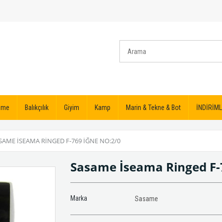
izme
Balıkçılık
Giyim
Kamp
Marin & Tekne & Bot
İNDİRİML
SAME İSEAMA RINGED F-769 İĞNE NO:2/0
Sasame İseama Ringed F-
Marka
Sasame