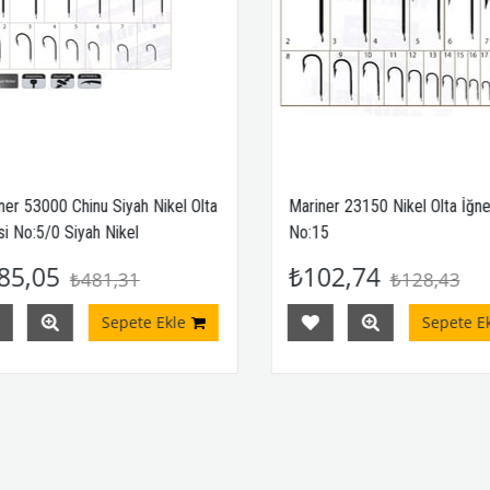
r 53000 Chinu Siyah Nikel Olta
Mariner 23150 Nikel Olta İğnesi
 No:5/0 Siyah Nikel
No:15
5,05
₺102,74
₺481,31
₺128,43
Sepete Ekle
Sepete Ekl