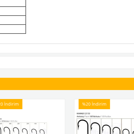
İndirim
%20
İndirim