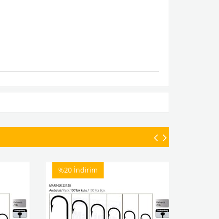
%20
İndirim