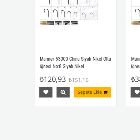
kel Olta
Mariner 53000 Chinu Siyah Nikel Olta
Marine
İğnesi No:8 Siyah Nikel
İğnesi
₺120,93
₺38
₺151,16
kle
Sepete Ekle