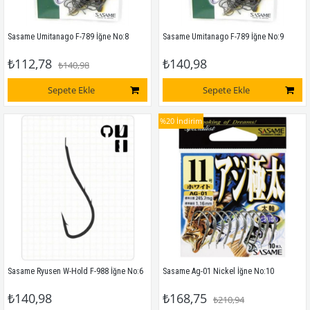
Sasame Umitanago F-789 İğne No:8
Sasame Umitanago F-789 İğne No:9
₺112,78
₺140,98
₺140,98
Sepete Ekle
Sepete Ekle
%20
İndirim
Sasame Ryusen W-Hold F-988 İğne No:6
Sasame Ag-01 Nickel İğne No:10
₺140,98
₺168,75
₺210,94