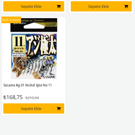
Sepete Ekle
Sepete Ekle
%20
İndirim
Sasame Ag-01 Nickel İğne No:11
₺168,75
₺210,94
Sepete Ekle