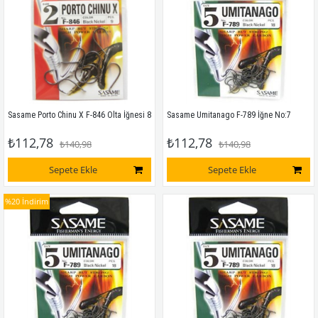
Sasame Porto Chinu X F-846 Olta İğnesi 8
Sasame Umitanago F-789 İğne No:7
₺112,78
₺112,78
₺140,98
₺140,98
Sepete Ekle
Sepete Ekle
%20
İndirim