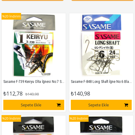
%20
İndirim
Sasame F-739 Keiryu Olta İğnesi No:7 Siyah Nikel
Sasame F-848 Long Shaft İğne No:6 Black Chrome
₺112,78
₺140,98
₺140,98
Sepete Ekle
Sepete Ekle
%20
İndirim
%20
İndirim