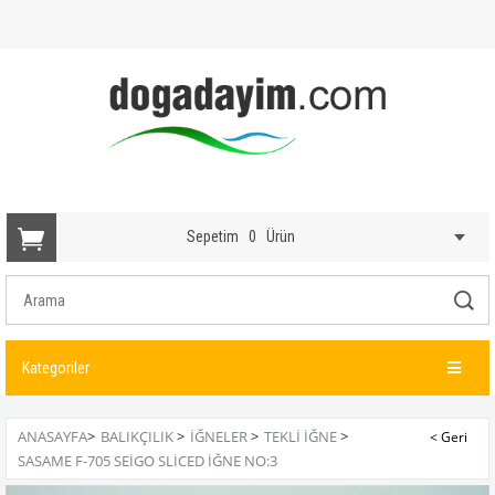
Sepetim
0
Ürün
Kategoriler
ANASAYFA
>
BALIKÇILIK
>
İĞNELER
>
TEKLI İĞNE
>
SASAME F-705 SEIGO SLICED İĞNE NO:3