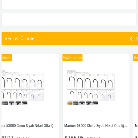
Benzer Ürünler
%20
İndirim
%20
İndirim
Mariner 53000 Chinu Siyah Nikel Olta İğnesi No:8 Siyah Nikel
Mariner 53000 Chinu Siyah Nikel Olta İğnesi No:5/0 Siyah Nikel
Mariner 23150 
₺385,05
₺102,74