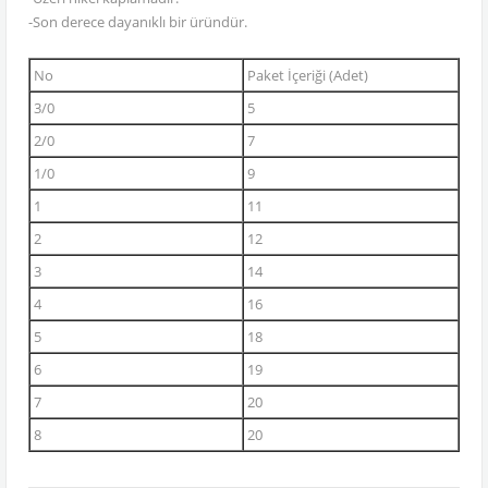
-Son derece dayanıklı bir üründür.
No
Paket İçeriği (Adet)
3/0
5
2/0
7
1/0
9
1
11
2
12
3
14
4
16
5
18
6
19
7
20
8
20