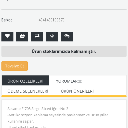
Barkod
4941430109870
Ürün stoklarımızda kalmamıştır.
Tavsiye Et
ÜRÜN ÖZELLIKLERI
YORUMLAR
(0)
ÖDEME SEÇENEKLERI
ÜRÜN ÖNERILERI
Sasame F-705 Seigo Sliced İğne No:3
-Anti korozyon kaplama sayesinde paslanmaz ve uzun yıllar
kullanım sağlar.
-Üzeri nikel kaplamadır.