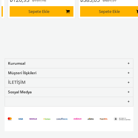
₺151,16
₺481,31
Sepete Ekle
Sepete Ekle
Kurumsal
Müşteri İlişkileri
İLETİŞİM
Sosyal Medya