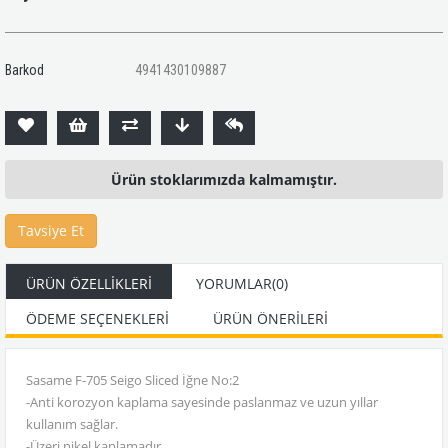
Barkod
4941430109887
Ürün stoklarımızda kalmamıştır.
Tavsiye Et
ÜRÜN ÖZELLIKLERI
YORUMLAR
(0)
ÖDEME SEÇENEKLERI
ÜRÜN ÖNERILERI
Sasame F-705 Seigo Sliced İğne No:2
-Anti korozyon kaplama sayesinde paslanmaz ve uzun yıllar
kullanım sağlar.
-Üzeri nikel kaplamadır.