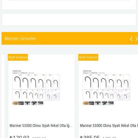
Benzer Ürünler
%20
İndirim
%20
İndirim
Mariner 53000 Chinu Siyah Nikel Olta İğnesi No:8 Siyah Nikel
Mariner 53000 Chinu Siyah Nikel Olta İğnes
₺120,93
₺385,05