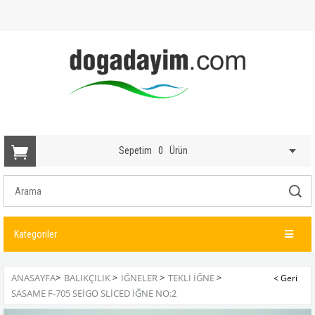
Sepetim
0
Ürün
Kategoriler
ANASAYFA
>
BALIKÇILIK
>
İĞNELER
>
TEKLI İĞNE
>
SASAME F-705 SEIGO SLICED İĞNE NO:2