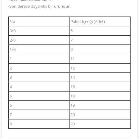
-Son derece dayanıklı bir üründür.
No
Paket İçeriği (Adet)
3/0
5
2/0
7
1/0
9
1
11
2
12
3
14
4
16
5
18
6
19
7
20
8
20