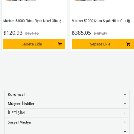
Mariner 53000 Chinu Siyah Nikel Olta İğnesi No:8 Siyah Nikel
Mariner 53000 Chinu Siyah Nikel Olta İğnesi No:5/0 Siyah Nikel
Ma
20,93
₺385,05
₺
₺151,16
₺481,31
Sepete Ekle
Sepete Ekle
Kurumsal
Müşteri İlişkileri
İLETİŞİM
Sosyal Medya