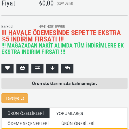
Fiyat
₺0,00
(KDV Dahil)
Barkod
4941430109900
!!! HAVALE ÖDEMESİNDE SEPETTE EKSTRA
%5 İNDİRİM FIRSATI !!!
!!! MAĞAZADAN NAKİT ALIMDA TÜM İNDİRİMLERE EK
EKSTRA İNDİRİM FIRSATI !!!
Ürün stoklarımızda kalmamıştır.
Tavsiye Et
ÜRÜN ÖZELLIKLERI
YORUMLAR
(0)
ÖDEME SEÇENEKLERI
ÜRÜN ÖNERILERI