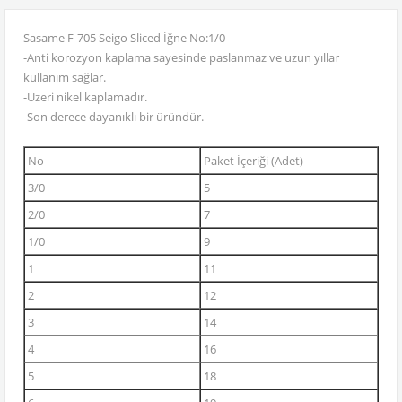
Sasame F-705 Seigo Sliced İğne No:1/0
-Anti korozyon kaplama sayesinde paslanmaz ve uzun yıllar
kullanım sağlar.
-Üzeri nikel kaplamadır.
-Son derece dayanıklı bir üründür.
No
Paket İçeriği (Adet)
3/0
5
2/0
7
1/0
9
1
11
2
12
3
14
4
16
5
18