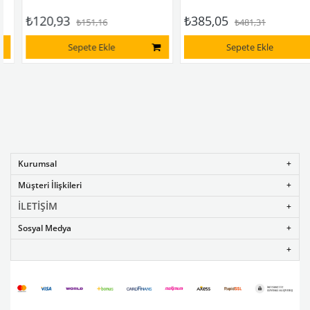
₺120,93
₺385,05
₺151,16
₺481,31
Sepete Ekle
Sepete Ekle
Kurumsal
Müşteri İlişkileri
İLETİŞİM
Sosyal Medya