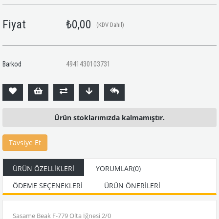
Fiyat
₺0,00
(KDV Dahil)
Barkod
4941430103731
Ürün stoklarımızda kalmamıştır.
Tavsiye Et
ÜRÜN ÖZELLIKLERI
YORUMLAR
(0)
ÖDEME SEÇENEKLERI
ÜRÜN ÖNERILERI
Sasame Beak F-779 Olta İğnesi 2/0