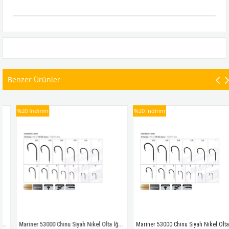
Benzer Ürünler
%20
İndirim
%20
İndirim
Mariner 53000 Chinu Siyah Nikel Olta İğnesi No:8 Siyah Nikel
Mariner 53000 