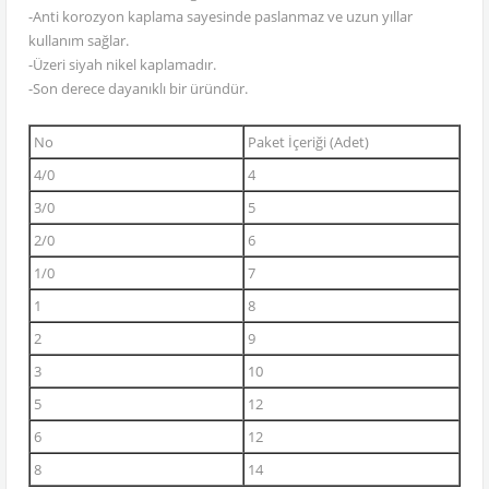
-Anti korozyon kaplama sayesinde paslanmaz ve uzun yıllar
kullanım sağlar.
-Üzeri siyah nikel kaplamadır.
-Son derece dayanıklı bir üründür.
No
Paket İçeriği (Adet)
4/0
4
3/0
5
2/0
6
1/0
7
1
8
2
9
3
10
5
12
6
12
8
14