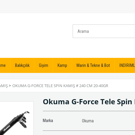
izme
Balıkçılık
Giyim
Kamp
Marin & Tekne & Bot
İNDİRİML
AMIŞ
>
OKUMA G-FORCE TELE SPIN KAMIŞ # 240 CM 20-40GR
Okuma G-Force Tele Spin
Marka
Okuma