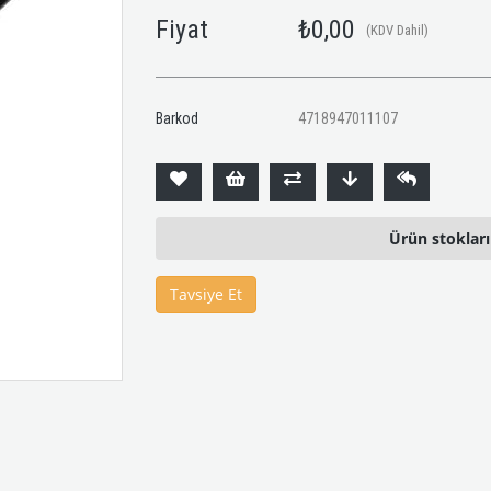
Fiyat
₺0,00
(KDV Dahil)
Barkod
4718947011107
Ürün stoklar
Tavsiye Et