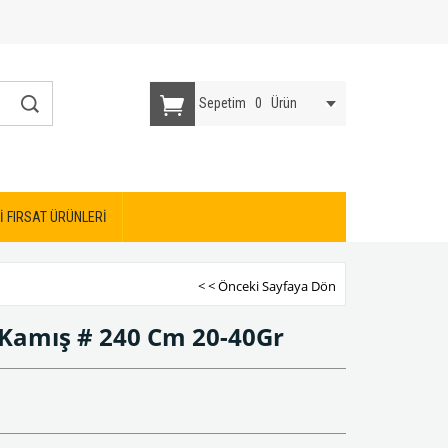
Sepetim
0
Ürün
İ FIRSAT ÜRÜNLERİ
< < Önceki Sayfaya Dön
 Kamış # 240 Cm 20-40Gr