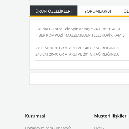
ÜRÜN ÖZELLIKLERI
YORUMLAR
(0)
ÖD
Okuma G-Force Tele Spin Kamış # 240 Cm 20-40Gr
FİBER KOMPOZİT MALZEMEDEN TELESKOPİK KAMIŞ
210 CM 10-30 GR ATARLI VE 146 GR AĞIRLIĞINDA
240 CM 20-40 GR ATARLI VE 201 GR AĞIRLIĞINDA
Kurumsal
Müşteri İlişkileri
Dogadayim.com - Anasayfa
Üyelik