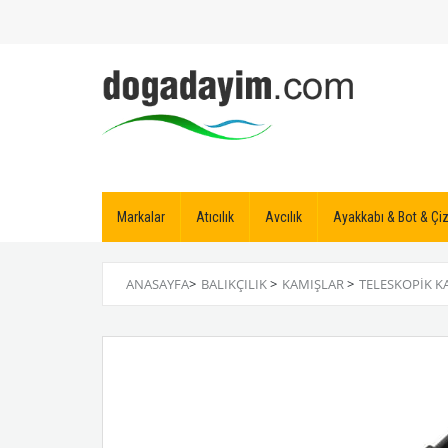
Markalar
Atıcılık
Avcılık
Ayakkabı & Bot & Ç
ANASAYFA
>
BALIKÇILIK
>
KAMIŞLAR
>
TELESKOPIK K