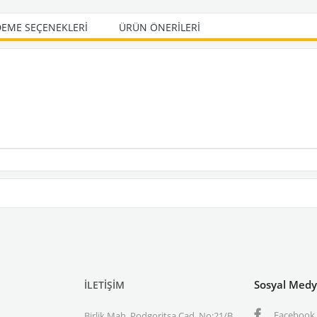
EME SEÇENEKLERI
ÜRÜN ÖNERILERI
Sosyal Med
İLETİŞİM
Facebook
Birlik Mah. Podgoritsa Cad. No:21/B