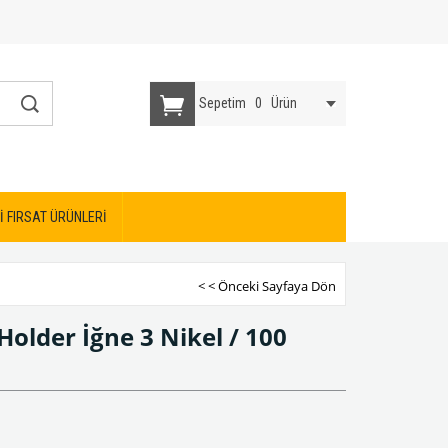
Sepetim
0
Ürün
İ FIRSAT ÜRÜNLERİ
< < Önceki Sayfaya Dön
Holder İğne 3 Nikel / 100