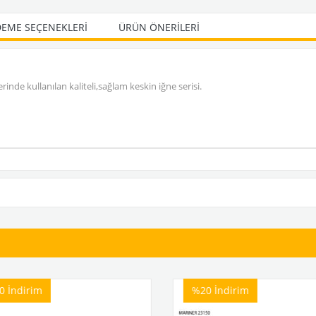
EME SEÇENEKLERI
ÜRÜN ÖNERILERI
inde kullanılan kaliteli,sağlam keskin iğne serisi.
ndirim
%20
İndirim