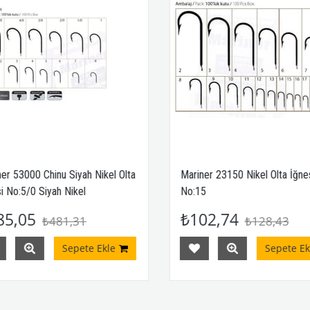
53000 Chinu Siyah Nikel Olta
Mariner 23150 Nikel Olta İğnesi
o:5/0 Siyah Nikel
No:15
,05
₺102,74
₺481,31
₺128,43
Sepete Ekle
Sepete Ekle