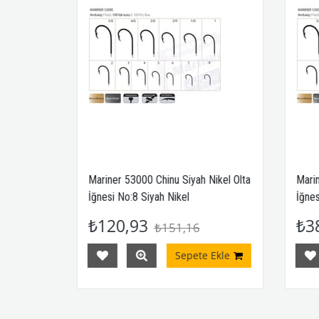
el Olta
Mariner 53000 Chinu Siyah Nikel Olta
Mariner 
İğnesi No:8 Siyah Nikel
İğnesi N
₺120,93
₺385
₺151,16
le
Sepete Ekle