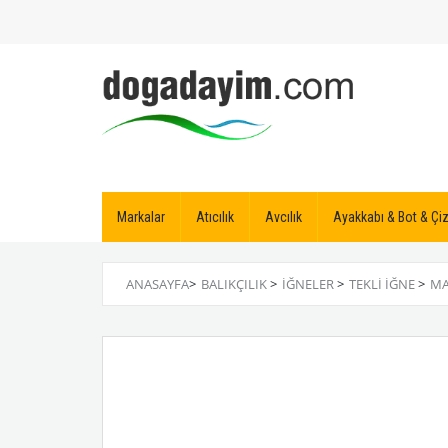
Markalar
Atıcılık
Avcılık
Ayakkabı & Bot & Ç
ANASAYFA
>
BALIKÇILIK
>
İĞNELER
>
TEKLI İĞNE
>
MA