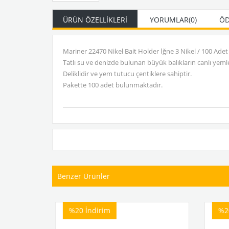
ÜRÜN ÖZELLIKLERI
YORUMLAR
(0)
ÖD
Mariner 22470 Nikel Bait Holder İğne 3 Nikel / 100 Adet
Tatlı su ve denizde bulunan büyük balıkların canlı yemler
Deliklidir ve yem tutucu çentiklere sahiptir.
Pakette 100 adet bulunmaktadır.
Benzer Ürünler
%20
İndirim
%20
İ