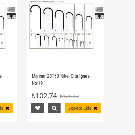
Mariner 23150 Nikel Olta İğnesi
Mariner 12
No:19
₺102,74
₺159,
₺128,43
Sepete Ekle