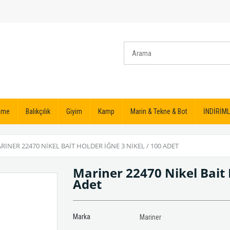
izme
Balıkçılık
Giyim
Kamp
Marin & Tekne & Bot
İNDİRİML
RINER 22470 NIKEL BAIT HOLDER İĞNE 3 NIKEL / 100 ADET
Mariner 22470 Nikel Bait 
Adet
Marka
Mariner