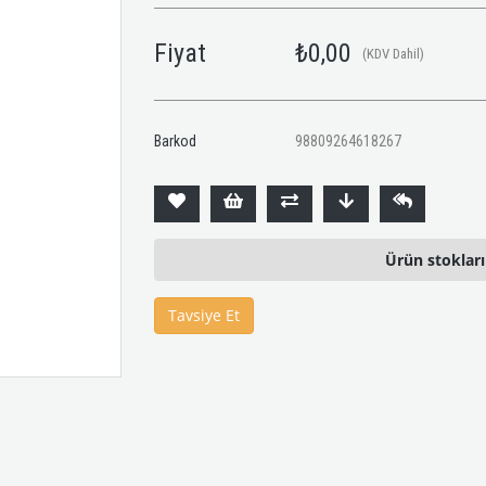
Fiyat
₺0,00
(KDV Dahil)
Barkod
98809264618267
Ürün stoklar
Tavsiye Et