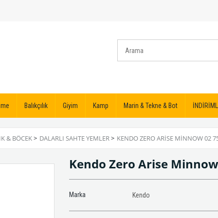
izme
Balıkçılık
Giyim
Kamp
Marin & Tekne & Bot
İNDİRİML
IK & BÖCEK
>
DALARLI SAHTE YEMLER
>
KENDO ZERO ARISE MINNOW 02 7
Kendo Zero Arise Minno
Marka
Kendo