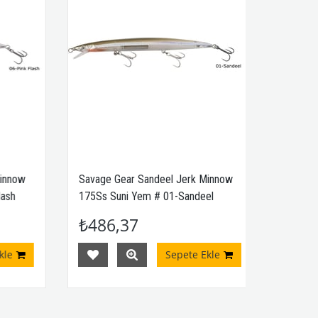
nnow
Savage Gear Sandeel Jerk Minnow
Savage 
sh
175Ss Suni Yem # 01-Sandeel
175Ss Su
₺486,37
₺462
e
Sepete Ekle