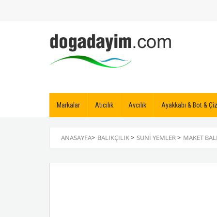
Markalar
Atıcılık
Avcılık
Ayakkabı & Bot & Ç
ANASAYFA
>
BALIKÇILIK
>
SUNI YEMLER
>
MAKET BAL