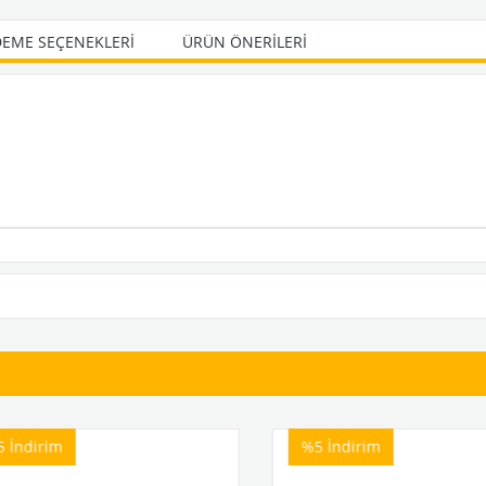
EME SEÇENEKLERI
ÜRÜN ÖNERILERI
İndirim
%5
İndirim