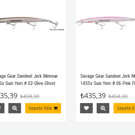
e Gear Sandeel Jerk Minnow
Savage Gear Sandeel Jerk Mi
 Suni Yem # 02-Olive Ghost
145Ss Suni Yem # 06-Pink Fla
5,39
₺435,39
₺458,30
₺458,30
Sepete Ekle
Sepete Ekl