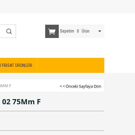
Sepetim
0
Ürün
İ FIRSAT ÜRÜNLERİ
5MM F
< < Önceki Sayfaya Dön
w 02 75Mm F