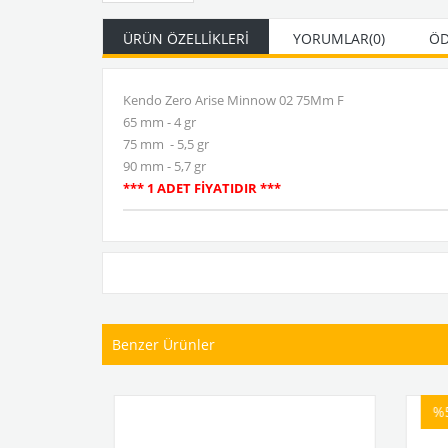
ÜRÜN ÖZELLIKLERI
YORUMLAR
(0)
ÖD
Kendo Zero Arise Minnow 02 75Mm F
65 mm - 4 gr
75 mm - 5,5 gr
90 mm - 5,7 gr
*** 1 ADET FİYATIDIR ***
Benzer Ürünler
%5