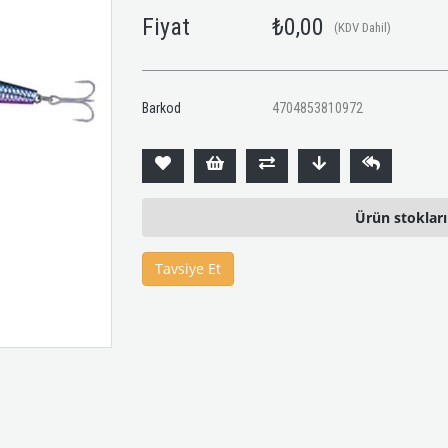
Fiyat
₺0,00
(KDV Dahil)
Barkod
4704853810972
Ürün stoklar
Tavsiye Et