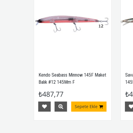
F Suni
Kendo Seabass Minnow 145F Maket
Savag
Balık #12 145Mm F
145Ss
₺487,77
₺43
Ekle
Sepete Ekle