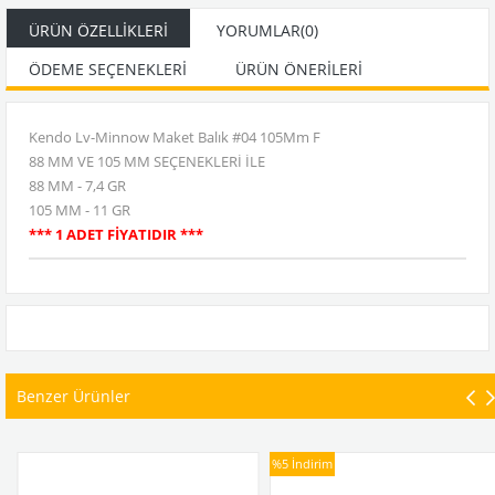
ÜRÜN ÖZELLIKLERI
YORUMLAR
(0)
ÖDEME SEÇENEKLERI
ÜRÜN ÖNERILERI
Kendo Lv-Minnow Maket Balık #04 105Mm F
88 MM VE 105 MM SEÇENEKLERİ İLE
88 MM - 7,4 GR
105 MM - 11 GR
*** 1 ADET FİYATIDIR ***
Benzer Ürünler
%5
İndirim