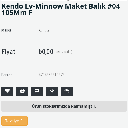
Kendo Lv-Minnow Maket Balık #04
105Mm F
Marka
Kendo
Fiyat
₺0,00
(KDV Dahil)
Barkod
4704853810378
Ürün stoklarımızda kalmamıştır.
Tavsiye Et