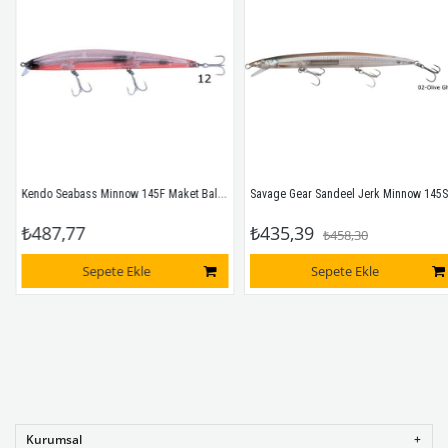
Kendo Seabass Minnow 145F Maket Balık #12 145Mm F
Savage Gear Sandeel Jerk Minnow 145Ss Suni Yem #
₺487,77
₺435,39
₺458,30
Sepete Ekle
Sepete Ekle
Kurumsal