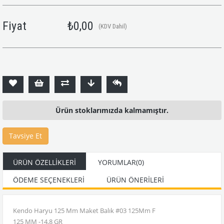
Fiyat
₺0,00
(KDV Dahil)
Ürün stoklarımızda kalmamıştır.
Tavsiye Et
ÜRÜN ÖZELLIKLERI
YORUMLAR
(0)
ÖDEME SEÇENEKLERI
ÜRÜN ÖNERILERI
Kendo Haryu 125 Mm Maket Balık #03 125Mm F
125 MM -14,8 GR