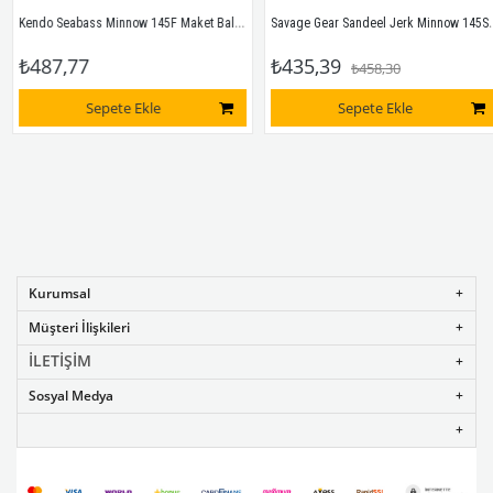
Kendo Seabass Minnow 145F Maket Balık #12 145Mm F
Savage Gear Sandeel Jerk Minnow 145Ss Suni Yem # 02-Olive
₺487,77
₺435,39
₺458,30
Sepete Ekle
Sepete Ekle
Kurumsal
Müşteri İlişkileri
İLETİŞİM
Sosyal Medya