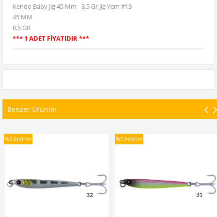
Kendo Baby Jig 45 Mm - 8,5 Gr Jig Yem #13
45 MM
8,5 GR
*** 1 ADET FİYATIDIR ***
Benzer Ürünler
%5
İndirim
%5
İndirim