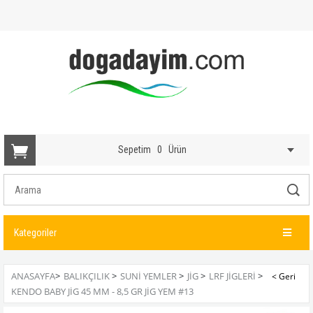
Sepetim
0
Ürün
Kategoriler
ANASAYFA
>
BALIKÇILIK
>
SUNI YEMLER
>
JIG
>
LRF JIGLERI
>
KENDO BABY JIG 45 MM - 8,5 GR JIG YEM #13