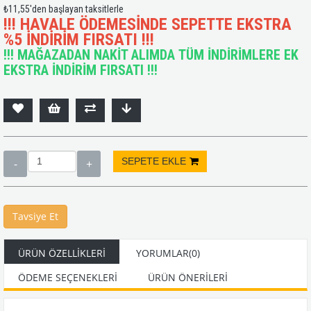
₺11,55
'den başlayan taksitlerle
!!! HAVALE ÖDEMESİNDE SEPETTE EKSTRA
%5 İNDİRİM FIRSATI !!!
!!! MAĞAZADAN NAKİT ALIMDA TÜM İNDİRİMLERE EK
EKSTRA İNDİRİM FIRSATI !!!
Tavsiye Et
ÜRÜN ÖZELLIKLERI
YORUMLAR
(0)
ÖDEME SEÇENEKLERI
ÜRÜN ÖNERILERI