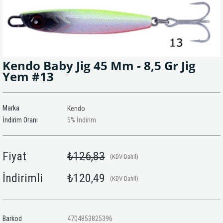
Kendo Baby Jig 45 Mm - 8,5 Gr Jig
Yem #13
Marka
Kendo
İndirim Oranı
5
%
İndirim
Fiyat
₺126,83
(KDV Dahil)
İndirimli
₺120,49
(KDV Dahil)
Barkod
4704853825396