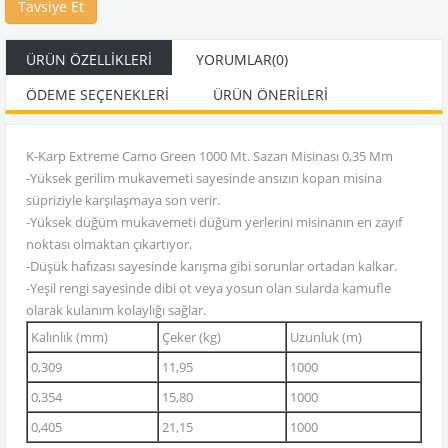
Tavsiye Et
ÜRÜN ÖZELLIKLERI
YORUMLAR
(0)
ÖDEME SEÇENEKLERI
ÜRÜN ÖNERILERI
K-Karp Extreme Camo Green 1000 Mt. Sazan Misinası 0,35 Mm
-Yüksek gerilim mukavemeti sayesinde ansızın kopan misina
süpriziyle karşılaşmaya son verir.
-Yüksek düğüm mukavemeti düğüm yerlerini misinanın en zayıf
noktası olmaktan çıkartıyor.
-Düşük hafızası sayesinde karışma gibi sorunlar ortadan kalkar.
-Yeşil rengi sayesinde dibi ot veya yosun olan sularda kamufle
olarak kulanım kolaylığı sağlar.
Kalınlık (mm)
Çeker (kg)
Uzunluk (m)
0,309
11,95
1000
0,354
15,80
1000
0,405
21,15
1000