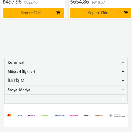
7,96
₺654,86
₺
₺622,46
₺818,57
Sepete Ekle
Sepete Ekle
Kurumsal
Müşteri İlişkileri
İLETİŞİM
Sosyal Medya