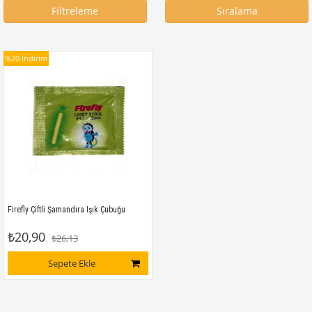
Filtreleme
Sıralama
%20
İndirim
Firefly Çiftli Şamandıra Işık Çubuğu
₺20,90
₺26,13
Sepete Ekle