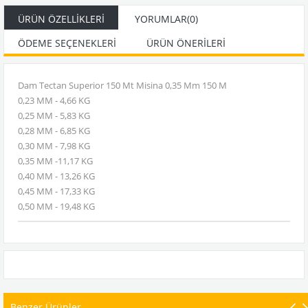
ÜRÜN ÖZELLIKLERI
YORUMLAR
(0)
ÖDEME SEÇENEKLERI
ÜRÜN ÖNERILERI
Dam Tectan Superior 150 Mt Misina 0,35 Mm 150 M
0,23 MM - 4,66 KG
0,25 MM - 5,83 KG
0,28 MM - 6,85 KG
0,30 MM - 7,98 KG
0,35 MM -11,17 KG
0,40 MM - 13,26 KG
0,45 MM - 17,33 KG
0,50 MM - 19,48 KG
Benzer Ürünler