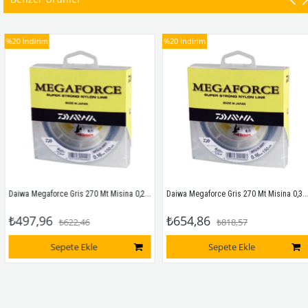
%20
İndirim
%20
İndirim
Daiwa Megaforce Gris 270 Mt Misina 0,22 Mm 270 M
Daiwa Megaforce Gris 270 Mt Misina 0,30 Mm 270 M
₺497,96
₺654,86
₺622,46
₺818,57
Sepete Ekle
Sepete Ekle