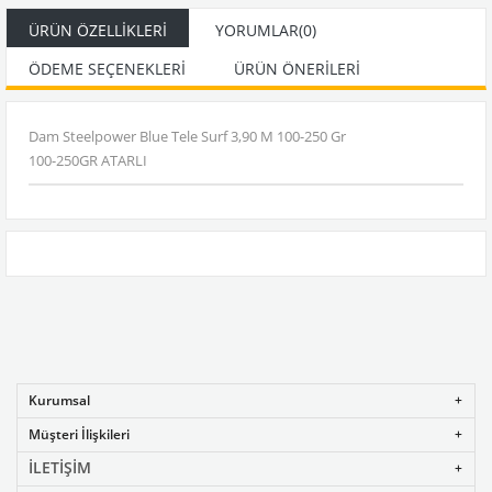
ÜRÜN ÖZELLIKLERI
YORUMLAR
(0)
ÖDEME SEÇENEKLERI
ÜRÜN ÖNERILERI
Dam Steelpower Blue Tele Surf 3,90 M 100-250 Gr
100-250GR ATARLI
Kurumsal
Müşteri İlişkileri
İLETİŞİM