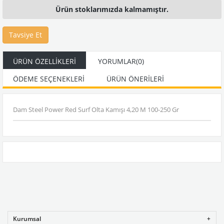
Ürün stoklarımızda kalmamıştır.
Tavsiye Et
ÜRÜN ÖZELLIKLERI
YORUMLAR
(0)
ÖDEME SEÇENEKLERI
ÜRÜN ÖNERILERI
Dam Steel Power Red Surf Olta Kamışı 4,20 M 100-250 Gr
Kurumsal