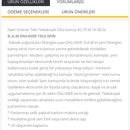
ÜRÜN ÖZELLIKLERI
YORUMLAR
(0)
ÖDEME SEÇENEKLERI
ÜRÜN ÖNERILERI
Dam Onliner Tele Teleskopik Olta Kamışı #2,70 M 10-30 Gr
D.A.M ONLINER TELE SPIN
Yüksek yoğunluklu fiberglas yapı ONLINER: D.A.M'ın yeni fiberglas
kamış serisi tüm arzularınızı yerine getirebilecek modelleri
barındırıyor. Modern, gelişmiş ve iyi donatılmış bu kamışlar, yeni
başlayanlardan ekonomik tercih arayanlar ve ileri seviye
kullanıcılara kadar geniş bir yelpazeye hitap ediyor. Herkesin
rahatlıkla sahip olabileceği bu kamışla "dişini gösteren" ister turna
olsun, ister sudak! Spin kamışında bulmak isteyeceğiniz tün temel
özelliklere ekonomik bir fiyatla sahip olacaksınız. Kaşık ve at-çek
uygulamalarınız için ilk adım ONLINER serisi ile gelmeli. Teleskopik
özelliği sayesinde rahatlıkla uzun mesafelere birlikte gidebileceğiniz
partneriniz olacak.
* Paslanmaz çelik şapkalı karbon makina yatağı
* Modeline göre sert EVA veya tenis derisi sap
* UV-dayanıklı kaplama