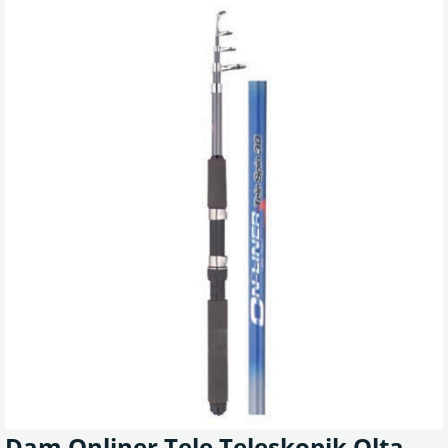
Dam Onliner Tele Teleskopik Olta