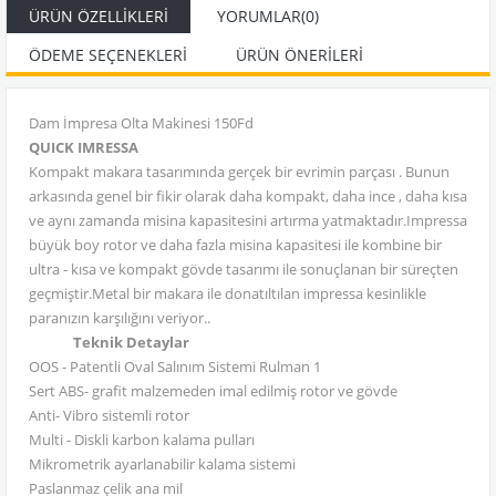
ÜRÜN ÖZELLIKLERI
YORUMLAR
(0)
ÖDEME SEÇENEKLERI
ÜRÜN ÖNERILERI
Dam İmpresa Olta Makinesi 150Fd
QUICK IMRESSA
Kompakt makara tasarımında gerçek bir evrimin parçası . Bunun
arkasında genel bir fikir olarak daha kompakt, daha ince , daha kısa
ve aynı zamanda misina kapasitesini artırma yatmaktadır.Impressa
büyük boy rotor ve daha fazla misina kapasitesi ile kombine bir
ultra - kısa ve kompakt gövde tasarımı ile sonuçlanan bir süreçten
geçmiştir.Metal bir makara ile donatıltılan impressa kesinlikle
paranızın karşılığını veriyor..
Teknik Detaylar
OOS - Patentli Oval Salınım Sistemi Rulman 1
Sert ABS- grafit malzemeden imal edilmiş rotor ve gövde
Anti- Vibro sistemli rotor
Multi - Diskli karbon kalama pulları
Mikrometrik ayarlanabilir kalama sistemi
Paslanmaz çelik ana mil