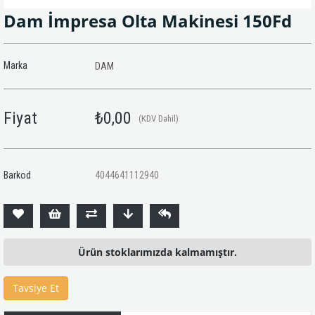
Dam İmpresa Olta Makinesi 150Fd
Marka
DAM
Fiyat
₺0,00
(KDV Dahil)
Barkod
4044641112940
Ürün stoklarımızda kalmamıştır.
Tavsiye Et