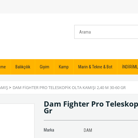
izme
Balıkçılık
Giyim
Kamp
Marin & Tekne & Bot
İNDİRİML
AMIŞ
>
DAM FIGHTER PRO TELESKOPIK OLTA KAMIŞI 2,40 M 30-60 GR
Dam Fighter Pro Teleskop
Gr
Marka
DAM