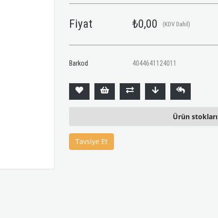
Fiyat
₺0,00
(KDV Dahil)
Barkod
4044641124011
Ürün stoklar
Tavsiye Et