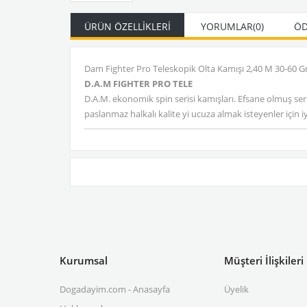
ÜRÜN ÖZELLIKLERI
YORUMLAR
(0)
ÖD
Dam Fighter Pro Teleskopik Olta Kamışı 2,40 M 30-60 G
D.A.M FIGHTER PRO TELE
D.A.M. ekonomik spin serisi kamışları. Efsane olmuş serile
paslanmaz halkalı kalite yi ucuza almak isteyenler için iy
Kurumsal
Müşteri İlişkileri
Dogadayim.com - Anasayfa
Üyelik