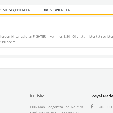
EME SEÇENEKLERI
ÜRÜN ÖNERILERI
r
rden bir tanesi olan FIGHTER ın yeni nesili. 30 - 60 gr atarlı ister tatlı su ist
i bir seçim.
Sosyal Med
İLETİŞİM
Facebook
Birlik Mah. Podgoritsa Cad. No:21/B
Çankaya ANKARA | 0530 155 0727