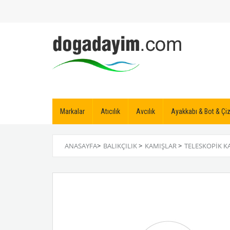
Markalar
Atıcılık
Avcılık
Ayakkabı & Bot & Ç
ANASAYFA
>
BALIKÇILIK
>
KAMIŞLAR
>
TELESKOPIK K