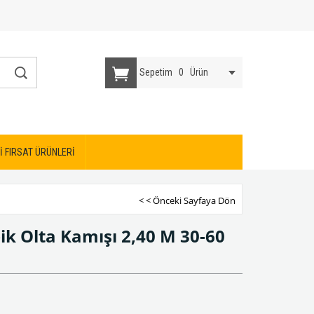
Sepetim
0
Ürün
İ FIRSAT ÜRÜNLERİ
< < Önceki Sayfaya Dön
ik Olta Kamışı 2,40 M 30-60