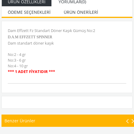
ÜRÜN ÖZELLIKLERI
YORUMLAR
(0)
ÖDEME SEÇENEKLERI
ÜRÜN ÖNERILERI
Dam Effzett Fz Standart Döner Kaşık Gümüş No:2
D.A.M EFFZETT SPINNER
Dam standart döner kaşık
No:2 - 4 gr
No:3 - 6 gr
No:4 - 10 gr
*** 1 ADET FİYATIDIR ***
Benzer Ürünler