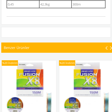
0,45
42,3kg
300m
Benzer Ürünler
%20
İndirim
%20
İndirim