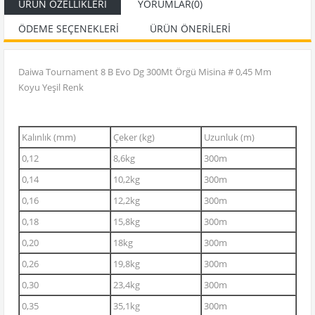
ÜRÜN ÖZELLIKLERI
YORUMLAR
(0)
ÖDEME SEÇENEKLERI
ÜRÜN ÖNERILERI
Daiwa Tournament 8 B Evo Dg 300Mt Örgü Misina # 0,45 Mm
Koyu Yeşil Renk
Kalınlık (mm)
Çeker (kg)
Uzunluk (m)
0,12
8,6kg
300m
0,14
10,2kg
300m
0,16
12,2kg
300m
0,18
15,8kg
300m
0,20
18kg
300m
0,26
19,8kg
300m
0,30
23,4kg
300m
0,35
35,1kg
300m