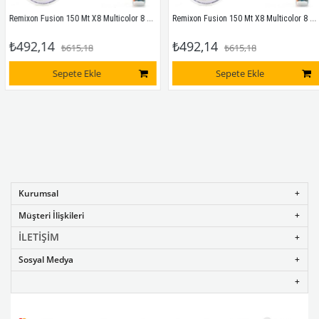
Remixon Fusion 150 Mt X8 Multicolor 8 Kat İp Misina # 0,13 Mm
Remixon Fusion 150 Mt X8 Multicolor 8 Kat İp Misina # 0,16 Mm
₺492,14
₺492,14
₺615,18
₺615,18
Sepete Ekle
Sepete Ekle
Kurumsal
Müşteri İlişkileri
İLETİŞİM
Sosyal Medya