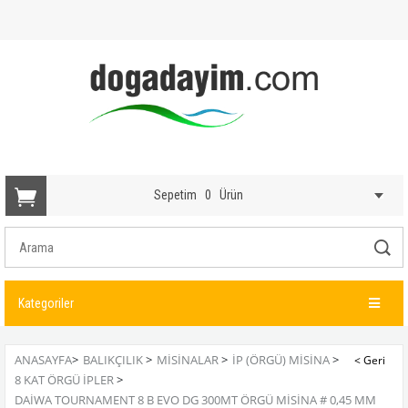
Sepetim
0
Ürün
Kategoriler
ANASAYFA
>
BALIKÇILIK
>
MISINALAR
>
İP (ÖRGÜ) MISINA
>
8 KAT ÖRGÜ İPLER
>
DAIWA TOURNAMENT 8 B EVO DG 300MT ÖRGÜ MISINA # 0,45 MM