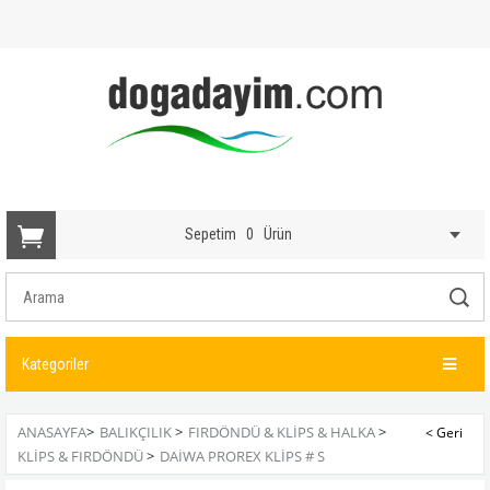
Sepetim
0
Ürün
Kategoriler
ANASAYFA
>
BALIKÇILIK
>
FIRDÖNDÜ & KLIPS & HALKA
>
KLIPS & FIRDÖNDÜ
>
DAIWA PROREX KLIPS # S