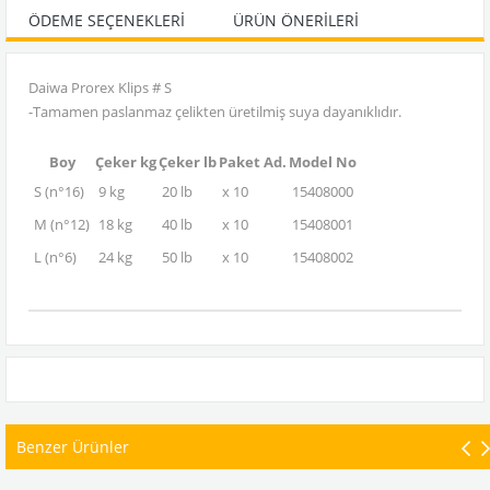
ÖDEME SEÇENEKLERI
ÜRÜN ÖNERILERI
Daiwa Prorex Klips # S
-Tamamen paslanmaz çelikten üretilmiş suya dayanıklıdır.
Boy
Çeker kg
Çeker lb
Paket Ad.
Model No
S (n°16)
9 kg
20 lb
x 10
15408000
M (n°12)
18 kg
40 lb
x 10
15408001
L (n°6)
24 kg
50 lb
x 10
15408002
Benzer Ürünler