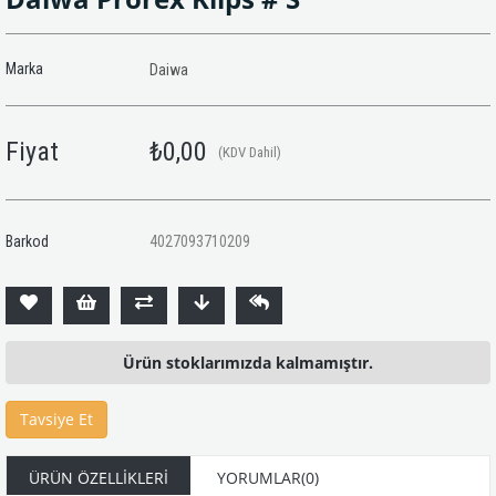
Marka
Daiwa
Fiyat
₺0,00
(KDV Dahil)
Barkod
4027093710209
Ürün stoklarımızda kalmamıştır.
Tavsiye Et
ÜRÜN ÖZELLIKLERI
YORUMLAR
(0)