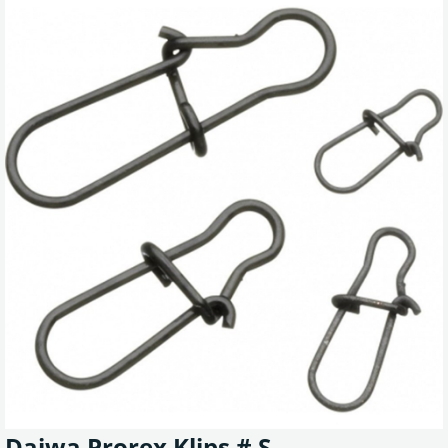
Daiwa Prorex Klips # S