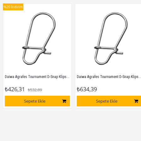
%20
İndirim
Daiwa Agrafes Tournament D-Snap Klips Small
Daiwa Agrafes Tournament D-Snap Klips Large
₺426,31
₺634,39
₺532,89
Sepete Ekle
Sepete Ekle