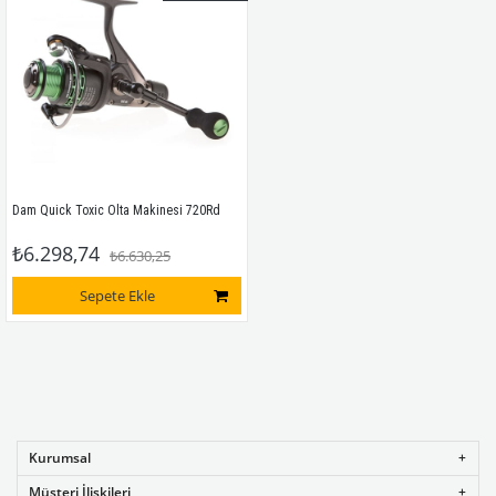
Dam Quick Toxic Olta Makinesi 720Rd
₺6.298,74
₺6.630,25
Sepete Ekle
Kurumsal
Müşteri İlişkileri