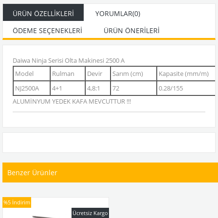
ÜRÜN ÖZELLIKLERI
YORUMLAR
(0)
ÖDEME SEÇENEKLERI
ÜRÜN ÖNERILERI
Daiwa Ninja Serisi Olta Makinesi 2500 A
Model
Rulman
Devir
Sarım (cm)
Kapasite (mm/m)
NJ2500A
4+1
4,8:1
72
0.28/155
ALUMİNYUM YEDEK KAFA MEVCUTTUR !!!
Benzer Ürünler
%5
İndirim
Ücretsiz Kargo