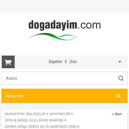
Sepetim
0
Ürün
Kategoriler
ANASAYFA
>
BALIKÇILIK
>
MAKINELER
>
SPIN & GENEL KULLANIM MAKINE
>
DAIWA NINJA SERISI OLTA MAKINESI 2500 A