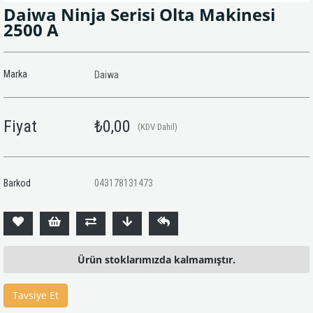
Daiwa Ninja Serisi Olta Makinesi
2500 A
Marka
Daiwa
Fiyat
₺0,00
(KDV Dahil)
Barkod
043178131473
Ürün stoklarımızda kalmamıştır.
Tavsiye Et