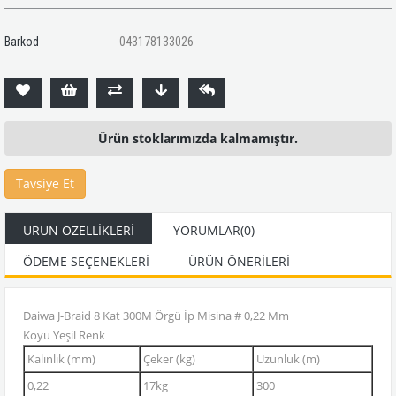
Barkod
043178133026
Ürün stoklarımızda kalmamıştır.
Tavsiye Et
ÜRÜN ÖZELLIKLERI
YORUMLAR
(0)
ÖDEME SEÇENEKLERI
ÜRÜN ÖNERILERI
Daiwa J-Braid 8 Kat 300M Örgü İp Misina # 0,22 Mm
Koyu Yeşil Renk
Kalınlık (mm)
Çeker (kg)
Uzunluk (m)
0,22
17kg
300