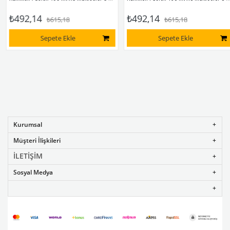
₺492,14
₺492,14
₺615,18
₺615,18
Sepete Ekle
Sepete Ekle
Kurumsal
Müşteri İlişkileri
İLETİŞİM
Sosyal Medya