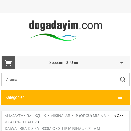
Sepetim
0
Ürün
Kategoriler
ANASAYFA
>
BALIKÇILIK
>
MISINALAR
>
İP (ÖRGÜ) MISINA
>
8 KAT ÖRGÜ İPLER
>
DAIWA J-BRAID 8 KAT 300M ÖRGÜ İP MISINA # 0,22 MM