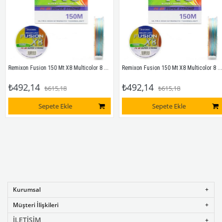
Remixon Fusion 150 Mt X8 Multicolor 8 Kat İp Misina # 0,13 Mm
Remixon Fusion 150 Mt X8 Multicolor 8 Kat İp Misina # 0,16 Mm
₺492,14
₺492,14
₺615,18
₺615,18
Sepete Ekle
Sepete Ekle
Kurumsal
Müşteri İlişkileri
İLETİŞİM