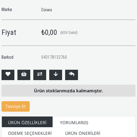
Marka
Daiwa
Fiyat
₺0,00
(KDV Dahil)
Barkod
043178132760
Ürün stoklarımızda kalmamıştır.
Tavsiye Et
ÜRÜN ÖZELLIKLERI
YORUMLAR
(0)
ÖDEME SEÇENEKLERI
ÜRÜN ÖNERILERI