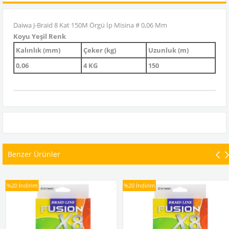
Daiwa J-Braid 8 Kat 150M Örgü İp Misina # 0,06 Mm
Koyu Yeşil Renk
Kalınlık (mm)
Çeker (kg)
Uzunluk (m)
0,06
4 KG
150
Benzer Ürünler
%20
İndirim
%20
İndirim