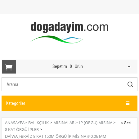
Sepetim
0
Ürün
Kategoriler
ANASAYFA
>
BALIKÇILIK
>
MISINALAR
>
İP (ÖRGÜ) MISINA
>
8 KAT ÖRGÜ İPLER
>
DAIWA J-BRAID 8 KAT 150M ÖRGÜ İP MISINA # 0,06 MM