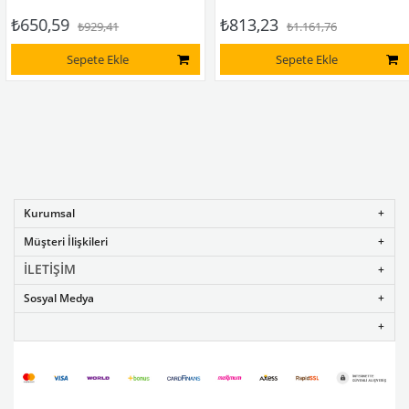
₺650,59
₺813,23
₺929,41
₺1.161,76
Sepete Ekle
Sepete Ekle
Kurumsal
Müşteri İlişkileri
İLETİŞİM
Sosyal Medya