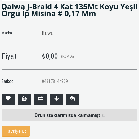
Daiwa J-Braid 4 Kat 135Mt Koyu Yeşil
Örgü İp Misina # 0,17 Mm
Marka
Daiwa
Fiyat
₺0,00
(KDV Dahil)
Barkod
043178144909
Ürün stoklarımızda kalmamıştır.
Tavsiye Et