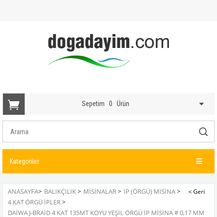
Sepetim
0
Ürün
Kategoriler
ANASAYFA
>
BALIKÇILIK
>
MISINALAR
>
İP (ÖRGÜ) MISINA
>
4 KAT ÖRGÜ İPLER
>
DAIWA J-BRAID 4 KAT 135MT KOYU YEŞIL ÖRGÜ İP MISINA # 0,17 MM