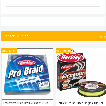
Benzer Ürünler
%30
İndirim
%30
İndirim
Berkley Pro Braid Örgü Misina # 15 Lb 135 M
Berkley Fireline Fused Original Örgü Misina # 0,20 Mm  110Mt Sarı