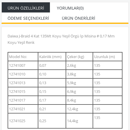
ÜRÜN ÖZELLIKLERI
YORUMLAR
(0)
ÖDEME SEÇENEKLERI
ÜRÜN ÖNERILERI
Daiwa J-Braid 4 Kat 135Mt Koyu Yeşil Örgü İp Misina # 0,17 Mm
Koyu Yeşil Renk
Model No:
Kalınlık (mm)
Çeker (kg)
Uzunluk (m)
12741007
0,07
2,6kg
135
12741010
0,10
3,8kg
135
12741013
0,13
5,9kg
135
12741015
0,15
6,9kg
135
12741017
0,17
8,4kg
135
12741021
0,21
12,4kg
135
135
12741025
0,25
14,4kg