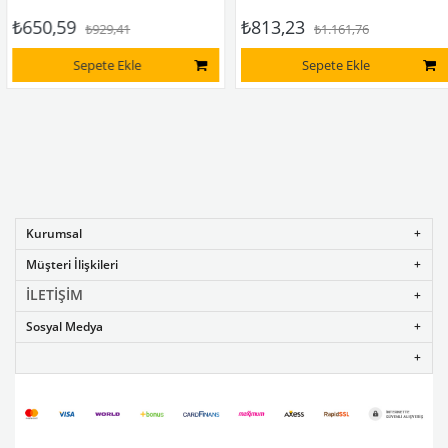
₺650,59
₺813,23
₺929,41
₺1.161,76
Sepete Ekle
Sepete Ekle
Kurumsal
Müşteri İlişkileri
İLETİŞİM
Sosyal Medya