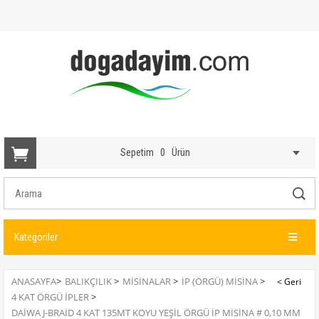
Sepetim
0
Ürün
Kategoriler
ANASAYFA
>
BALIKÇILIK
>
MISINALAR
>
İP (ÖRGÜ) MISINA
>
4 KAT ÖRGÜ İPLER
>
DAIWA J-BRAID 4 KAT 135MT KOYU YEŞIL ÖRGÜ İP MISINA # 0,10 MM