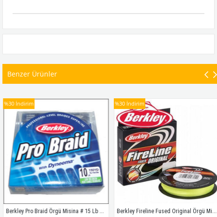
Benzer Ürünler
%30
İndirim
%30
İndirim
Berkley Pro Braid Örgü Misina # 15 Lb 135 M
Berkley Fireline Fused Original Örgü Misina # 0,20 Mm  110Mt Sarı