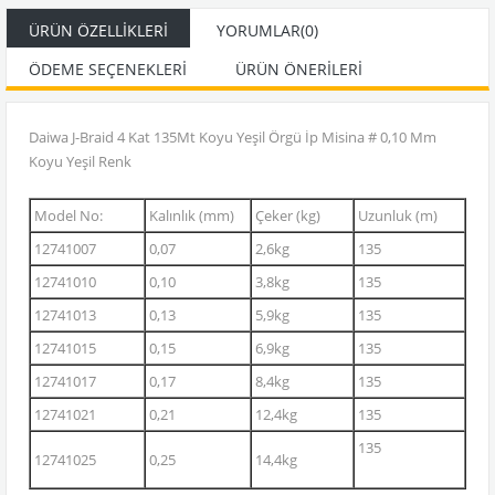
ÜRÜN ÖZELLIKLERI
YORUMLAR
(0)
ÖDEME SEÇENEKLERI
ÜRÜN ÖNERILERI
Daiwa J-Braid 4 Kat 135Mt Koyu Yeşil Örgü İp Misina # 0,10 Mm
Koyu Yeşil Renk
Model No:
Kalınlık (mm)
Çeker (kg)
Uzunluk (m)
12741007
0,07
2,6kg
135
12741010
0,10
3,8kg
135
12741013
0,13
5,9kg
135
12741015
0,15
6,9kg
135
12741017
0,17
8,4kg
135
12741021
0,21
12,4kg
135
135
12741025
0,25
14,4kg