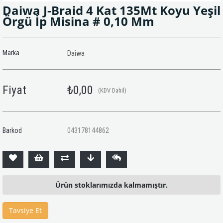
Daiwa J-Braid 4 Kat 135Mt Koyu Yeşil
Örgü İp Misina # 0,10 Mm
Marka
Daiwa
Fiyat
₺0,00
(KDV Dahil)
Barkod
043178144862
Ürün stoklarımızda kalmamıştır.
Tavsiye Et