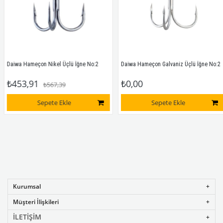
Daiwa Hameçon Nikel Üçlü İğne No:2
Daiwa Hameçon Galvaniz Üçlü İğne No:2
₺453,91
₺0,00
₺567,39
Sepete Ekle
Sepete Ekle
Kurumsal
Müşteri İlişkileri
İLETİŞİM