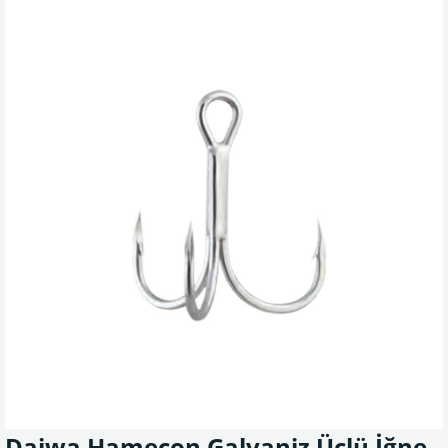
Daiwa Hameçon Galvaniz Üçlü İğne