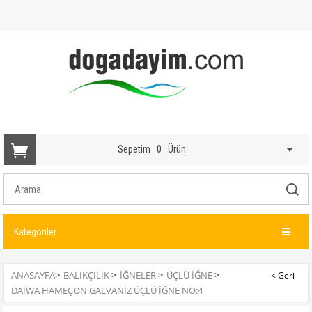
Sepetim
0
Ürün
Kategoriler
ANASAYFA
>
BALIKÇILIK
>
İĞNELER
>
ÜÇLÜ İĞNE
>
DAIWA HAMEÇON GALVANIZ ÜÇLÜ İĞNE NO:4