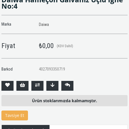
No:4
Marka
Daiwa
Fiyat
₺0,00
(KDV Dahil)
Barkod
4027093350719
Ürün stoklarımızda kalmamıştır.
Tavsiye Et