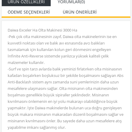
ÜRÜN ÖZELLIKLERI
YORUMLAR
(0)
ÖDEME SEÇENEKLERI
ÜRÜN ÖNERILERI
Daiwa Exceler Ha Olta Makinesi 3000 Ha
-Pek çok olta makinesinin zayıf, Daiwa olta makinelerinin ise en
kuvvetli noktası olan ve balık avı esnasında avcı balıkları
tasmalamak için kullanılan kolun geri dönmesini engelleyen
İnfinite Anti-Reverse sistemde yanlızca yüksek kaliteli çelik
malzemeler kullanılır.
-Surf ve spin tarzı avlarda balık yeminizi fırlatırken olta misinasının
kafadan boşalırken boşluksuz bir şekilde boşalmasını sağlayan Abs
Anti-Backlash sistem aynı zamanda suni yemlerinizin daha uzun
mesafelere ulaşmasını sağlar. Olta misinanın olta makinesinden
boşalması genellikle büyük sipiraller şeklindedir. Misinanın
kıvrılmasını önlemenin en iyi yolu makarayı olabildiğince büyük
yapmaktır. İşte Daiwa makinelerde bulunan uca doğru genişleyen
büyük makara misinanın makaradan düzenli boşalmasını sağlar ve
misinanın kıvrılmasını önler. Bu sayede daha uzun mesafelere atış
yapabilme imkanı sağlanmış olur.