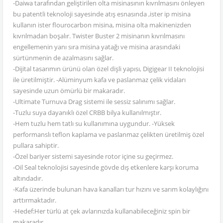
-Daiwa tarafından geliştirilen olta misinasının kıvrılmasını önleyen
bu patentli teknoloji sayesinde atış esnasında ,ister ip misina
kullanın ister flourocarbon misina, misina olta makinenizden
kıvrılmadan boşalır. Twister Buster 2 misinanın kıvrılmasını
engellemenin yanı sıra misina yatağı ve misina arasındaki
sürtünmenin de azalmasını sağlar.
-Dijital tasarımın ürünü olan özel dişli yapısı, Digigear II teknolojisi
ile üretilmiştir. -Alüminyum kafa ve paslanmaz çelik vidaları
sayesinde uzun ömürlü bir makaradır.
-Ultimate Turnuva Drag sistemi ile sessiz salınımı sağlar.
-Tuzlu suya dayanıklı özel CRBB bilya kullanılmıştır.
-Hem tuzlu hem tatlı su kullanımına uygundur. -Yüksek
performanslı teflon kaplama ve paslanmaz çelikten üretilmiş özel
pullara sahiptir.
-Özel bariyer sistemi sayesinde rotor içine su geçirmez.
-Oil Seal teknolojisi sayesinde gövde dış etkenlere karşı koruma
altındadır.
-Kafa üzerinde bulunan hava kanalları tur hızını ve sarım kolaylığını
arttırmaktadır.
-Hedef:Her türlü at çek avlarınızda kullanabileceğiniz spin bir
makaradır.