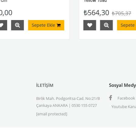
m
Yellow Toad
00
₺564,30
₺705,37
Sepete Ekle
Sepete Ekl
Sosyal Med
İLETİŞİM
Facebook
Birlik Mah. Podgoritsa Cad. No:21/B
Çankaya ANKARA | 0530 155 0727
Youtube Kana
[email protected]