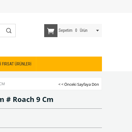
Sepetim
0
Ürün
İ FIRSAT ÜRÜNLERİ
 CM
< < Önceki Sayfaya Dön
em # Roach 9 Cm