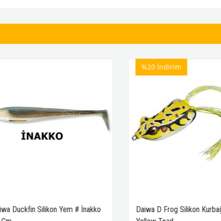
%20
İndirim
 Duckfin Silikon Yem # İnakko
Daiwa D Frog Silikon Kurbağa 