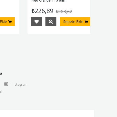
Fluo Orange 115 Mm
₺226,89
₺283,62
e
Sepete Ekle
ya
Instagram
lı