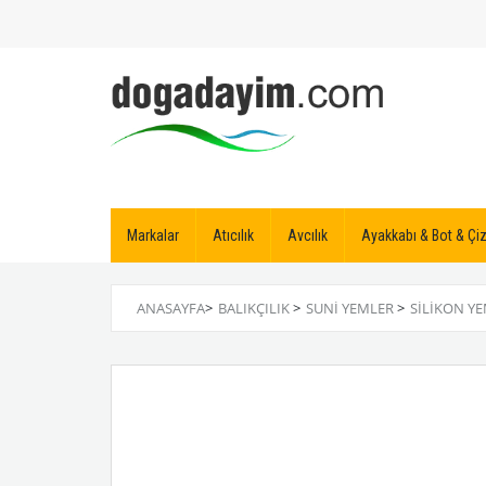
Markalar
Atıcılık
Avcılık
Ayakkabı & Bot & Ç
ANASAYFA
>
BALIKÇILIK
>
SUNI YEMLER
>
SILIKON Y