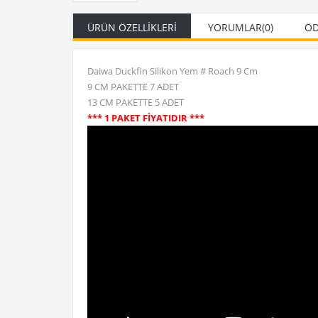
ÜRÜN ÖZELLIKLERI
YORUMLAR
(0)
ÖD
Daiwa Duckfin Silikon Yem # Roach 9 Cm
9 CM PAKETTE 7 ADET
13 CM PAKETTE 5 ADET
*** 1 PAKET FİYATIDIR ***