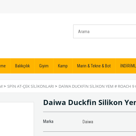
izme
Balıkçılık
Giyim
Kamp
Marin & Tekne & Bot
İNDİRİML
EM
>
SPIN AT-ÇEK SILIKONLARI
>
DAIWA DUCKFIN SILIKON YEM # ROACH 9
Daiwa Duckfin Silikon Y
Marka
Daiwa