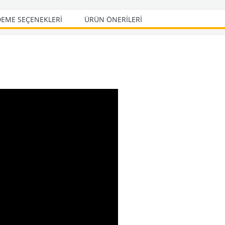
EME SEÇENEKLERI
ÜRÜN ÖNERILERI