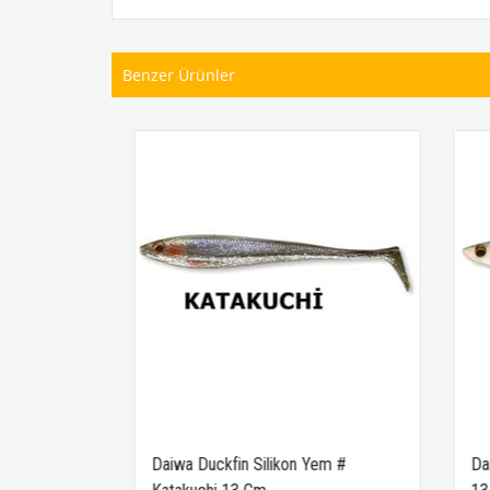
Benzer Ürünler
 # Roach
Daiwa Duckfin Silikon Yem #
Daiwa