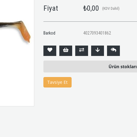
Fiyat
₺0,00
(KDV Dahil)
Barkod
4027093401862
Ürün stoklar
Tavsiye Et