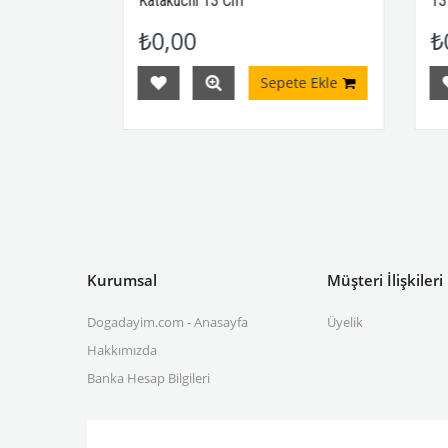
Katakuchi 13 Cm
13 C
₺0,00
₺0,
Ekle
Sepete Ekle
Kurumsal
Müşteri İlişkileri
Dogadayim.com - Anasayfa
Üyelik
Hakkımızda
Banka Hesap Bilgileri