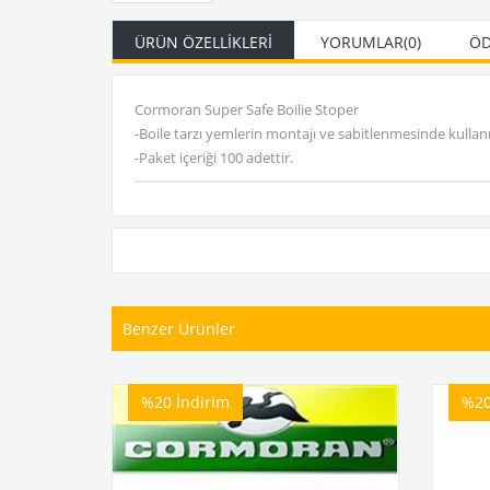
ÜRÜN ÖZELLIKLERI
YORUMLAR
(0)
ÖD
Cormoran Super Safe Boilie Stoper
-Boile tarzı yemlerin montajı ve sabitlenmesinde kullan
-Paket içeriği 100 adettir.
Benzer Ürünler
%20
İndirim
%2