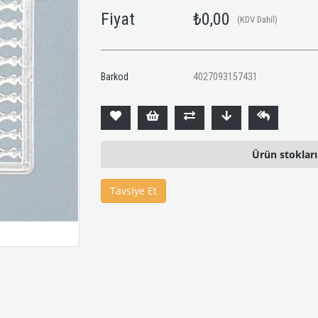
Fiyat
₺0,00
(KDV Dahil)
Barkod
4027093157431
Ürün stoklar
Tavsiye Et