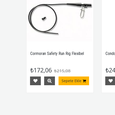
Cormoran Safety Run Rig Flexibel
Condo
₺172,06
₺24
₺215,08
Sepete Ekle