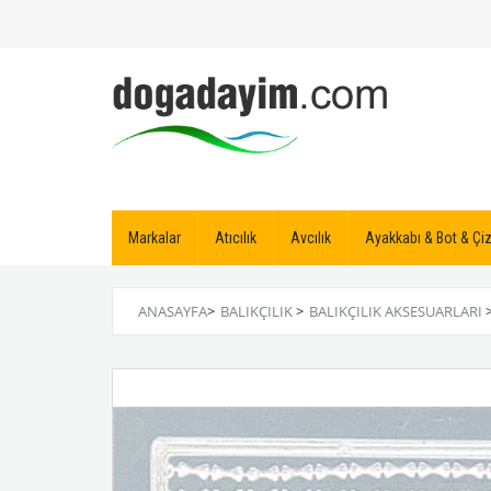
Markalar
Atıcılık
Avcılık
Ayakkabı & Bot & Ç
ANASAYFA
>
BALIKÇILIK
>
BALIKÇILIK AKSESUARLARI