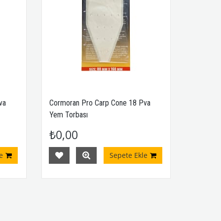
va
Cormoran Pro Carp Cone 18 Pva
Yem Torbası
₺0,00
e
Sepete Ekle