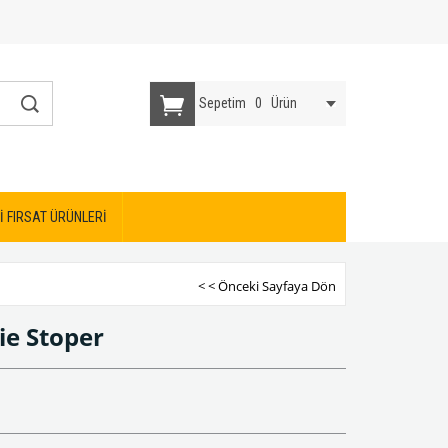
Sepetim
0
Ürün
İ FIRSAT ÜRÜNLERİ
< < Önceki Sayfaya Dön
ie Stoper