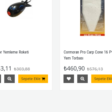
r Yemleme Roketi
Cormoran Pro Carp Cone 16 P
Yem Torbası
3,11
₺460,90
₺303,88
₺576,13
Sepete Ekle
Sepete Ekl