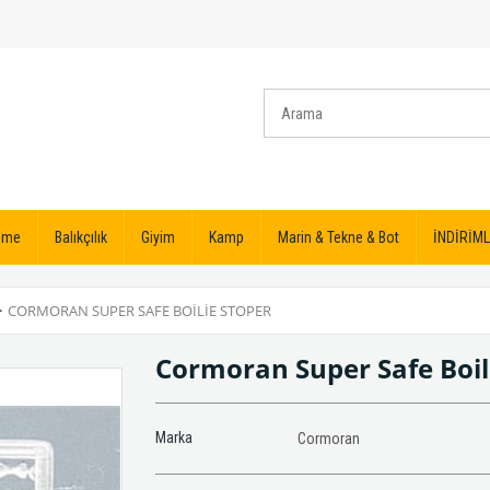
izme
Balıkçılık
Giyim
Kamp
Marin & Tekne & Bot
İNDİRİML
>
CORMORAN SUPER SAFE BOILIE STOPER
Cormoran Super Safe Boil
Marka
Cormoran