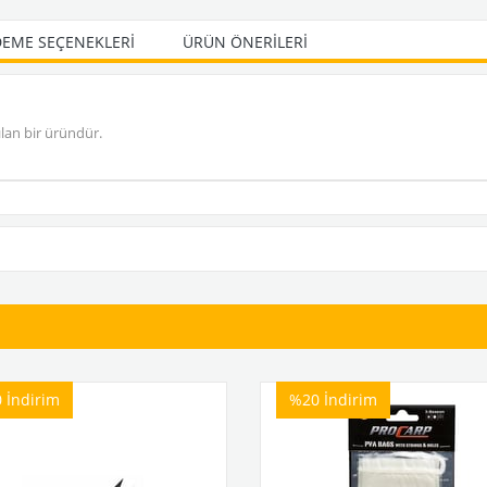
EME SEÇENEKLERI
ÜRÜN ÖNERILERI
ılan bir üründür.
0
İndirim
%20
İndirim