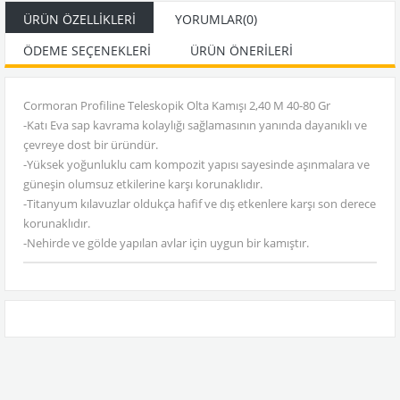
ÜRÜN ÖZELLIKLERI
YORUMLAR
(0)
ÖDEME SEÇENEKLERI
ÜRÜN ÖNERILERI
Cormoran Profiline Teleskopik Olta Kamışı 2,40 M 40-80 Gr
-Katı Eva sap kavrama kolaylığı sağlamasının yanında dayanıklı ve
çevreye dost bir üründür.
-Yüksek yoğunluklu cam kompozit yapısı sayesinde aşınmalara ve
güneşin olumsuz etkilerine karşı korunaklıdır.
-Titanyum kılavuzlar oldukça hafif ve dış etkenlere karşı son derece
korunaklıdır.
-Nehirde ve gölde yapılan avlar için uygun bir kamıştır.