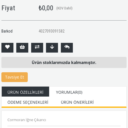
Fiyat
₺0,00
(KDV Dahil)
Barkod
4027093091582
Ürün stoklarımızda kalmamıştır.
Tavsiye Et
ÜRÜN ÖZELLIKLERI
YORUMLAR
(0)
ÖDEME SEÇENEKLERI
ÜRÜN ÖNERILERI
Cormoran İğne Çıkarıcı