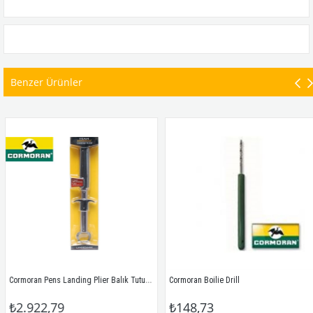
Benzer Ürünler
Cormoran Pens Landing Plier Balık Tutucu Gripper
Cormoran Boilie Drill
₺2.922,79
₺148,73