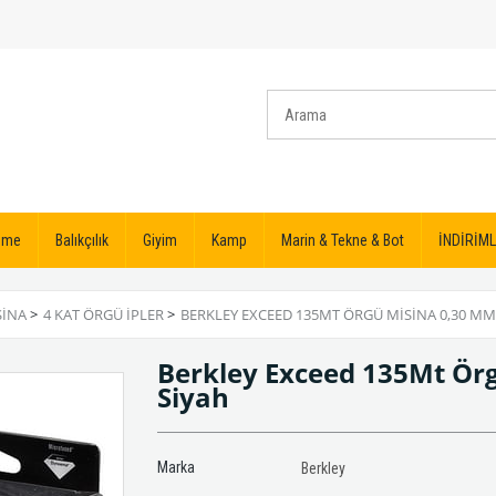
izme
Balıkçılık
Giyim
Kamp
Marin & Tekne & Bot
İNDİRİML
SINA
>
4 KAT ÖRGÜ İPLER
>
BERKLEY EXCEED 135MT ÖRGÜ MISINA 0,30 MM 
Berkley Exceed 135Mt Örg
Siyah
Marka
Berkley