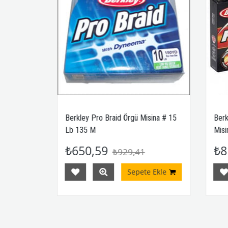
a # 10
Berkley Pro Braid Örgü Misina # 15
Berkley
Lb 135 M
Misina
₺650,59
₺81
₺929,41
kle
Sepete Ekle