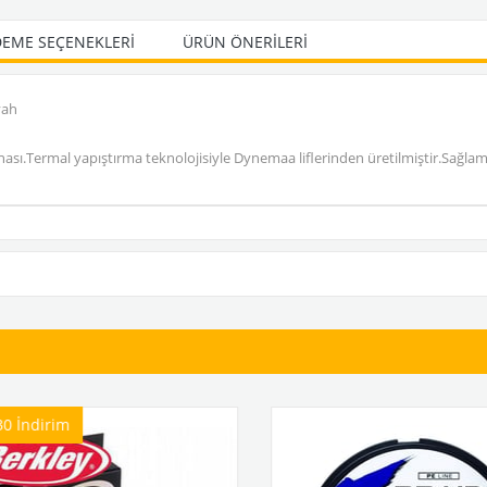
EME SEÇENEKLERI
ÜRÜN ÖNERILERI
yah
sı.Termal yapıştırma teknolojisiyle Dynemaa liflerinden üretilmiştir.Sağlamlık
İndirim