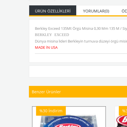
ÜRÜN ÖZELLIKLERI
YORUMLAR
(0)
ÖD
Berkley Exceed 135Mt Örgü Misina 0,30 Mm 135 M / Si
BERKLEY EXCEED
Dünya misina lideri Berkleyin turnuva düzeyi örgü misina
MADE İN USA
Benzer Ürünler
%30
İndirim
%30