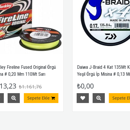
 Fireline Fused Original Örgü
Daiwa J-Braid 4 Kat 135Mt Koy
 # 0,20 Mm 110Mt Sarı
Yeşil Örgü İp Misina # 0,13 Mm
3,23
₺0,00
₺1.161,76
Sepete Ekle
Sepete Ekle