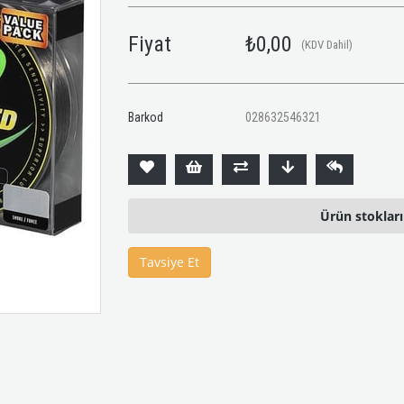
Fiyat
₺0,00
(KDV Dahil)
Barkod
028632546321
Ürün stoklar
Tavsiye Et