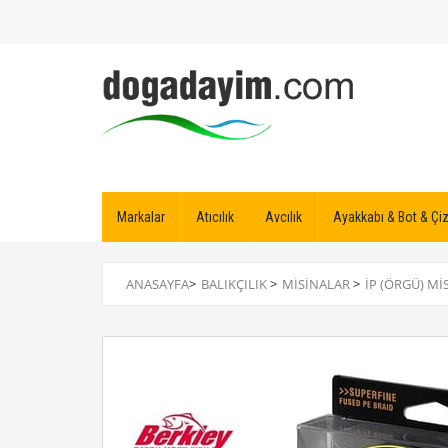
Markalar
Atıcılık
Avcılık
Ayakkabı & Bot & Ç
ANASAYFA
>
BALIKÇILIK
>
MISINALAR
>
İP (ÖRGÜ) MI