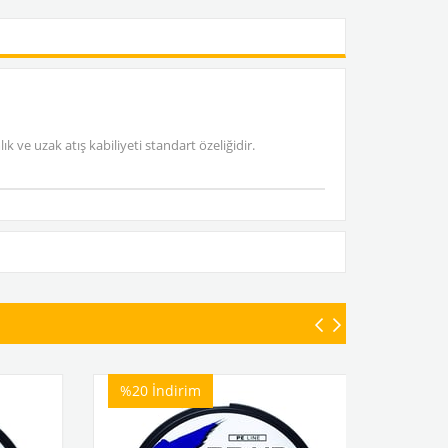
 ve uzak atış kabiliyeti standart özeliğidir.
%20
İndirim
%20
İn