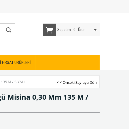
Sepetim
0
Ürün
İ FIRSAT ÜRÜNLERİ
135 M / SIYAH
< < Önceki Sayfaya Dön
ü Misina 0,30 Mm 135 M /