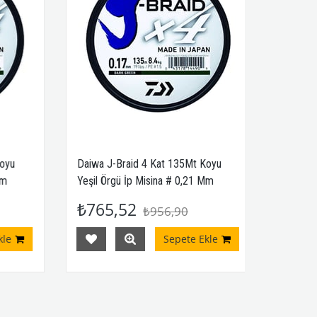
u
Daiwa J-Braid 4 Kat 135Mt Koyu
Daiwa J-B
Yeşil Örgü İp Misina # 0,21 Mm
Yeşil Örg
₺765,52
₺873,
₺956,90
Sepete Ekle