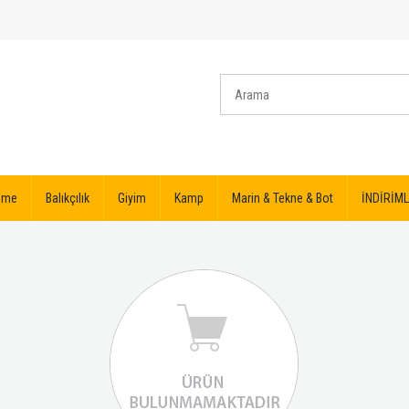
izme
Balıkçılık
Giyim
Kamp
Marin & Tekne & Bot
İNDİRİML