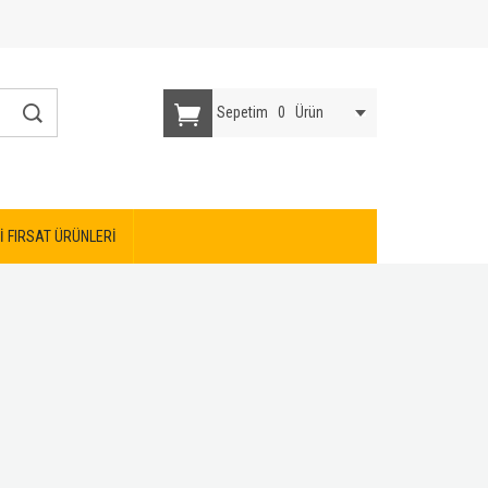
Sepetim
0
Ürün
İ FIRSAT ÜRÜNLERİ