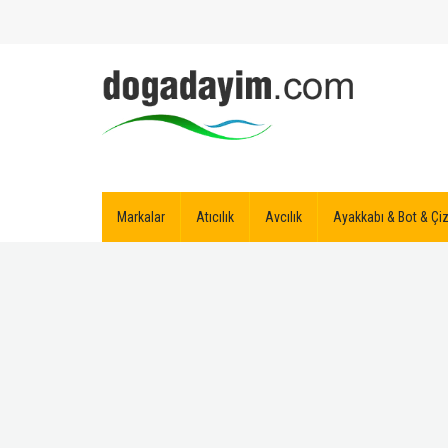
Markalar
Atıcılık
Avcılık
Ayakkabı & Bot & Ç